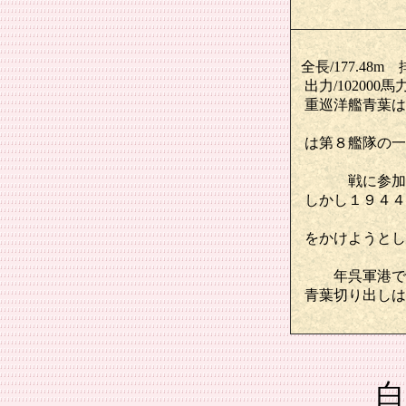
全長/177.48m
出力/10200
重巡洋艦青葉は
は第８艦隊の一
戦に参加
しかし１９４４
をかけようとし
年呉軍港で
青葉切り出しは
白