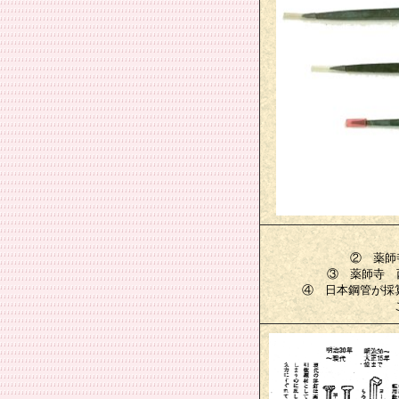
② 薬師寺
③ 薬師寺 西
④ 日本鋼管が採
この