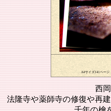
A4サイズ141ペ
西岡
法隆寺や薬師寺の修復や再建
千年の檜