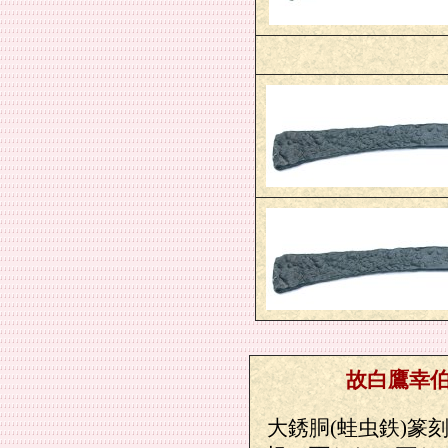
故白鷹幸伯
大銹胴(蛙虫鉄)