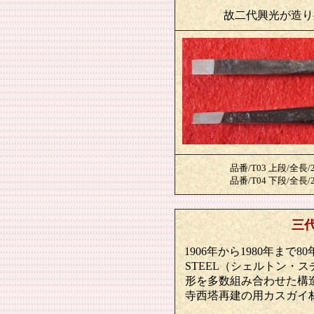
故二代興光が造り
品番/T03 上段/全長/
品番/T04 下段/全長/
三
1906年から1980年まで
STEEL（シェルトン・
形を多数組み合わせた構
寺西塔再建の用カスガイ