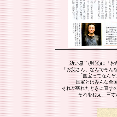
父子伝
幼い息子(興光)に「
「お父さん、なんでそん
「国宝ってなんぞ
国宝とはみんな全
それが壊れたときに直す
それをねえ、三才
平成21年5