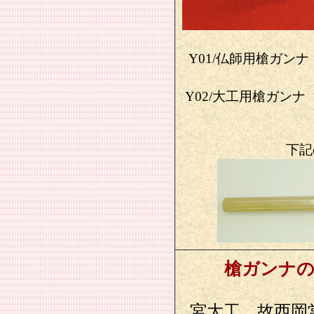
Y01/仏師用槍ガンナ 全
Y02/大工用槍ガンナ 全長
下記
槍ガンナ
宮大工 故西岡