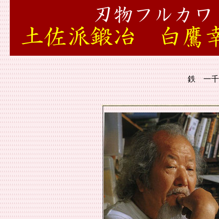
刃物フルカワ
土佐派鍛冶 白鷹
鉄 一千