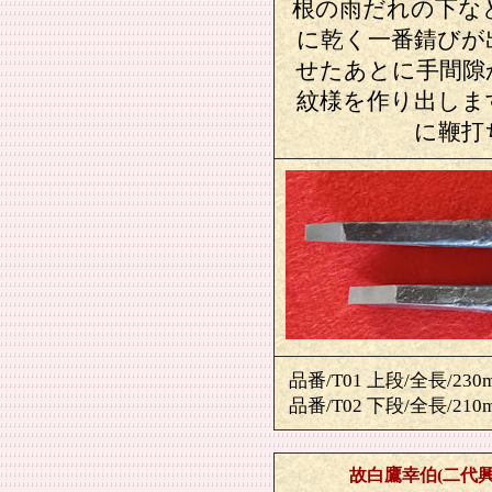
根の雨だれの下な
に乾く一番錆びが
せたあとに手間隙
紋様を作り出しま
に鞭打
品番/T01 上段/全長/230
品番/T02 下段/全長/210
故白鷹幸伯(二代