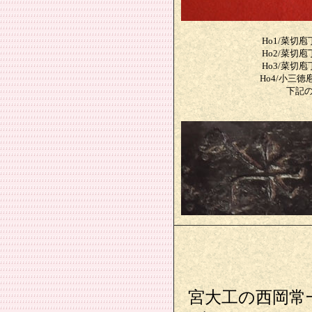
Ho1/菜切庖丁
Ho2/菜切庖丁
Ho3/菜切庖丁
Ho4/小三徳庖
下記
宮大工の西岡常