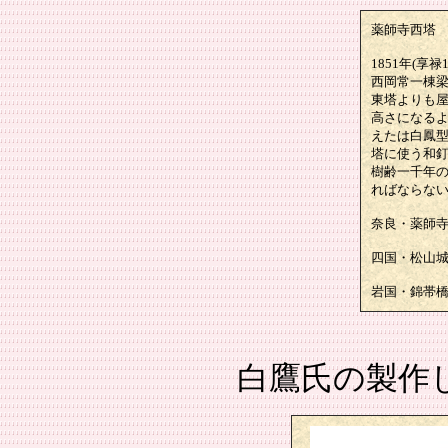
薬師寺西塔
1851年(
西岡常一棟梁
東塔よりも
高さになる
えたは白鳳
塔に使う和
樹齢一千年
ればならな
奈良・薬師
四国・松山
岩国・錦帯
白鷹氏の製作